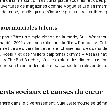
e de la maison, un fait qui la place sous les feux des p
ouvertures de magazines comme Vogue et Elle affirment
t de muse, tandis qu’elle s’impose par un style authenti
 aux multiples talents
 pas d’être un simple visage de la mode, Suki Waterho
éma dès 2012 avec son rôle dans le film « Rachael ». Cet
rmet de se diversifier, et elle enchaîne les rôles dans d
, Rosie » et des thrillers palpitants comme « Assassinat
 « The Bad Batch », où elle explore des dimensions ém
re son talent indéniable et sa capacité à relever des dé
nts sociaux et causes du cœur
rrière dans le divertissement, Suki Waterhouse se dé