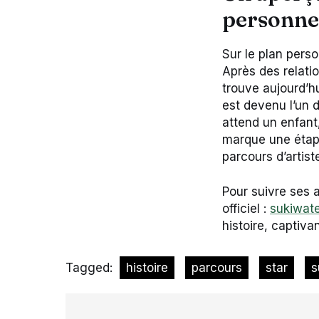
personne
Sur le plan perso
Après des relati
trouve aujourd’hu
est devenu l’un 
attend un enfant,
marque une étape
parcours d’artist
Pour suivre ses a
officiel :
sukiwate
histoire, captiv
Tagged:
histoire
parcours
star
s