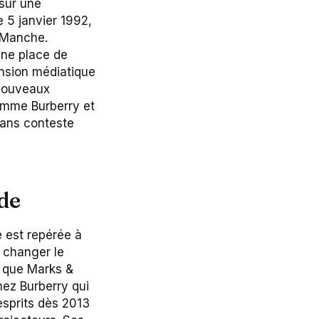
sur une
 5 janvier 1992,
e-Manche.
 une place de
nsion médiatique
 nouveaux
omme Burberry et
sans conteste
ode
e est repérée à
 changer le
 que Marks &
ez Burberry qui
 esprits dès 2013