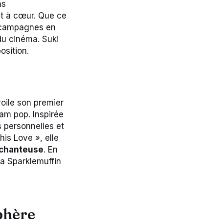
ns
nt à cœur. Que ce
s campagnes en
du cinéma. Suki
osition.
voile son premier
am pop. Inspirée
s personnelles et
his Love », elle
chanteuse
. En
 a Sparklemuffin
phère