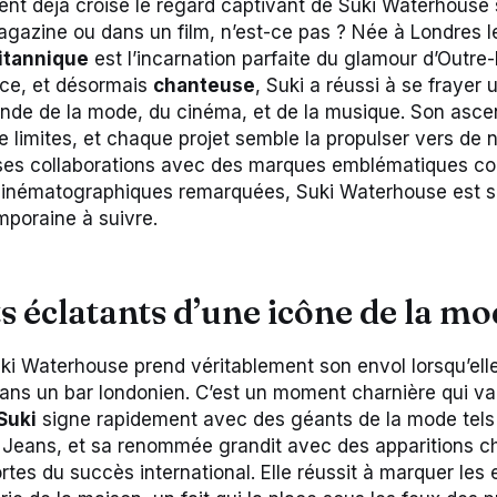
nt déjà croisé le regard captivant de Suki Waterhouse 
gazine ou dans un film, n’est-ce pas ? Née à Londres le
itannique
est l’incarnation parfaite du glamour d’Outr
ice, et désormais
chanteuse
, Suki a réussi à se frayer
nde de la mode, du cinéma, et de la musique. Son asce
e limites, et chaque projet semble la propulser vers de
ses collaborations avec des marques emblématiques c
 cinématographiques remarquées, Suki Waterhouse est 
poraine à suivre.
s éclatants d’une icône de la m
uki Waterhouse prend véritablement son envol lorsqu’ell
dans un bar londonien. C’est un moment charnière qui va
Suki
signe rapidement avec des géants de la mode tels
Jeans, et sa renommée grandit avec des apparitions ch
ortes du succès international. Elle réussit à marquer les