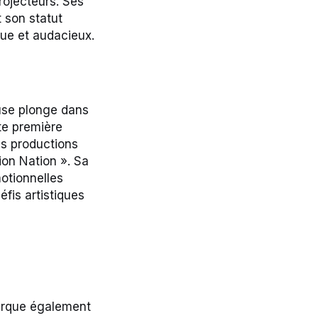
rojecteurs. Ses
 son statut
que et audacieux.
use plonge dans
te première
es productions
ion Nation ». Sa
otionnelles
fis artistiques
marque également