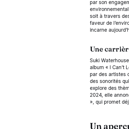
par son engageme
environnementale
soit à travers d
faveur de l’envi
incarne aujourd’h
Une carrièr
Suki Waterhouse 
album « I Can’t 
par des artistes
des sonorités qui
explore des thèm
2024, elle annon
», qui promet déj
Un aperçu