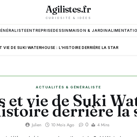
Agilistes.fr
CURIOSITÉ & IDÉES
GÉNÉRALISTE
ENTREPRISE
DESSIN
MAISON & JARDIN
ALIMENTATIO
 VIE DE SUKI WATERHOUSE : L’HISTOIRE DERRIÈRE LA STAR
ACTUALITÉS & GÉNÉRALISTE
 et vie de Suki W
’histoire derrière la 
0
Julien
10 Mois Ago
4 Mins