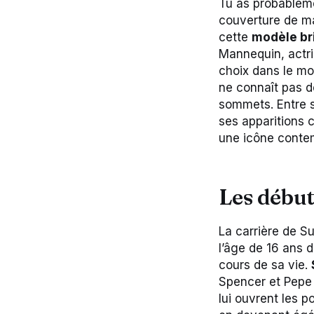
Tu as probableme
couverture de ma
cette
modèle br
Mannequin, actr
choix dans le mo
ne connaît pas d
sommets. Entre 
ses apparitions
une icône contem
Les début
La carrière de S
l’âge de 16 ans 
cours de sa vie.
Spencer et Pepe 
lui ouvrent les p