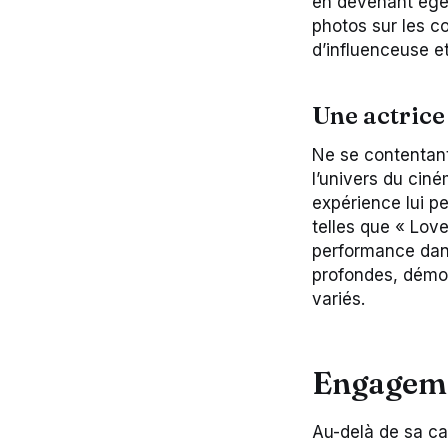
en devenant égéri
photos sur les c
d’influenceuse e
Une actrice
Ne se contentant
l’univers du cin
expérience lui pe
telles que « Love
performance dans
profondes, démont
variés.
Engageme
Au-delà de sa ca