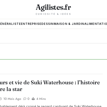
Agilistes.fr
CURIOSITÉ & IDÉES
GÉNÉRALISTE
ENTREPRISE
DESSIN
MAISON & JARDIN
ALIMENTATIO
rs et vie de Suki Waterhouse : l’histoire
re la star
10 Mois Ago
0
4 Mins
bablement déjà croisé le regard captivant de Suki Waterhouse