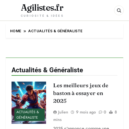
Agilistes.fr
CURIOSITÉ & IDÉES
HOME
ACTUALITÉS & GÉNÉRALISTE
Actualités & Généraliste
Les meilleurs jeux de
baston à essayer en
2025
Julien
9 mois ago
0
8
ACTUALITÉS &
GÉNÉRALISTE
mins
2025 s’annonce comme une