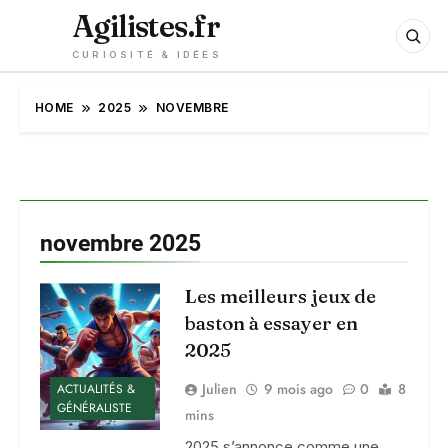
Agilistes.fr
CURIOSITÉ & IDÉES
HOME
2025
NOVEMBRE
novembre 2025
Les meilleurs jeux de
baston à essayer en
2025
Julien
9 mois ago
0
8
ACTUALITÉS &
GÉNÉRALISTE
mins
2025 s’annonce comme une