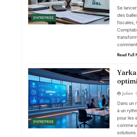
Se lancer
des balles
ENTREPRISE
fiscales,
Comptabi
transform
comment 
Read Full
Yarka
optimi
Julien
Dans un 
à un ryth
pour les 
ENTREPRISE
comme un 
solutions