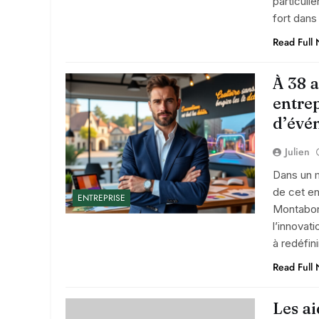
particuli
fort dans
Read Full
À 38 a
entre
d’évé
Julien
Dans un m
de cet e
ENTREPRISE
Montabon 
l’innovat
à redéfin
Read Full
Les ai