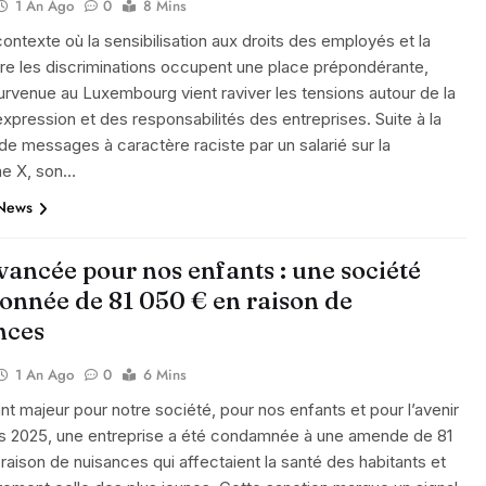
1 An Ago
0
8 Mins
ontexte où la sensibilisation aux droits des employés et la
tre les discriminations occupent une place prépondérante,
 survenue au Luxembourg vient raviver les tensions autour de la
’expression et des responsabilités des entreprises. Suite à la
 de messages à caractère raciste par un salarié sur la
me X, son…
 News
vancée pour nos enfants : une société
ionnée de 81 050 € en raison de
nces
1 An Ago
0
6 Mins
nt majeur pour notre société, pour nos enfants et pour l’avenir
ars 2025, une entreprise a été condamnée à une amende de 81
raison de nuisances qui affectaient la santé des habitants et