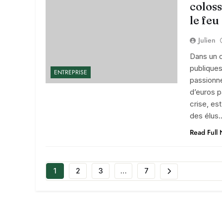
coloss
le feu
Julien
Dans un 
publiques
ENTREPRISE
passionné
d’euros p
crise, es
des élus
Read Full
1
2
3
…
7