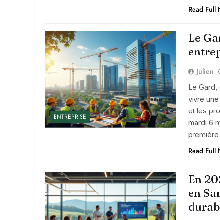
Read Full
Le Gar
entrep
Julien
Le Gard, 
vivre une
et les pr
ENTREPRISE
mardi 6 m
première 
Read Full
En 202
en Sa
durabl