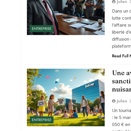
Julien
Dans un c
lutte con
l’affaire
ENTREPRISE
liberté d
diffusion
platefor
Read Full
Une a
sanct
nuisa
Julien
Un tourna
: le 5 m
ENTREPRISE
050 € en 