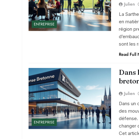
Julien
La Sarthe
en matièr
ENTREPRISE
région pr
d’embauch
sont les 
Read Full
Dans l
breton
Julien
Dans un c
des mouv
défense.
ENTREPRISE
changer d
Cet artic