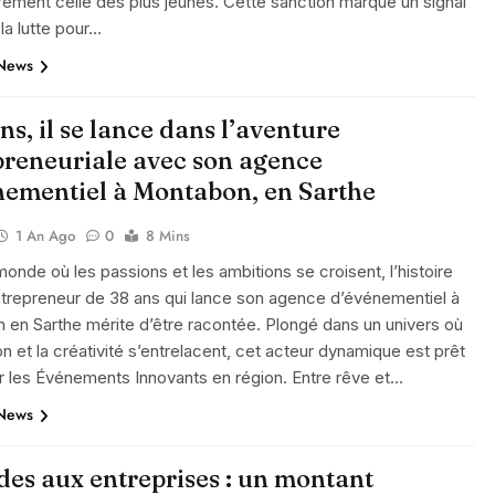
èrement celle des plus jeunes. Cette sanction marque un signal
 la lutte pour…
 News
ns, il se lance dans l’aventure
preneuriale avec son agence
nementiel à Montabon, en Sarthe
1 An Ago
0
8 Mins
onde où les passions et les ambitions se croisent, l’histoire
ntrepreneur de 38 ans qui lance son agence d’événementiel à
en Sarthe mérite d’être racontée. Plongé dans un univers où
ion et la créativité s’entrelacent, cet acteur dynamique est prêt
ir les Événements Innovants en région. Entre rêve et…
 News
des aux entreprises : un montant