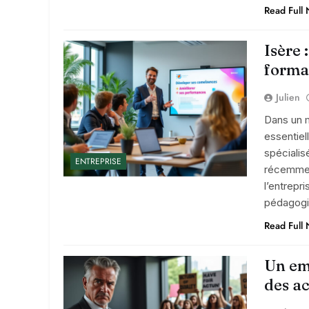
Read Full
Isère 
forma
Julien
Dans un 
essentiel
spécialis
ENTREPRISE
récemment
l’entrepr
pédagog
Read Full
Un emp
des a