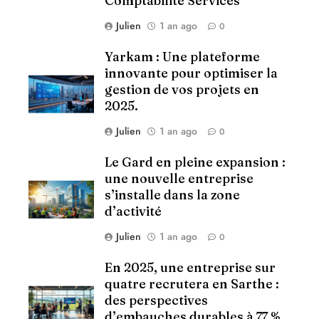
Comptabilité Services
Julien
1 an ago
0
Yarkam : Une plateforme
innovante pour optimiser la
gestion de vos projets en
2025.
Julien
1 an ago
0
Le Gard en pleine expansion :
une nouvelle entreprise
s’installe dans la zone
d’activité
Julien
1 an ago
0
En 2025, une entreprise sur
quatre recrutera en Sarthe :
des perspectives
d’embauches durables à 77 %