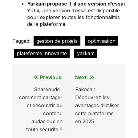
Yarkam propose-t-il une version d’essai
?
Oui, une version d’essai est disponible
pour explorer toutes les fonctionnalités
de la plateforme.
Tagged:
gestion de projets
optimisation
plateforme innovante
yarkam
Previous:
Next:
Navigation
Sharenude :
Fakoda :
de
comment partager
Découvrez les
l’article
et découvrir du
avantages d’utiliser
contenu
cette plateforme
audacieux en
en 2025
toute sécurité ?