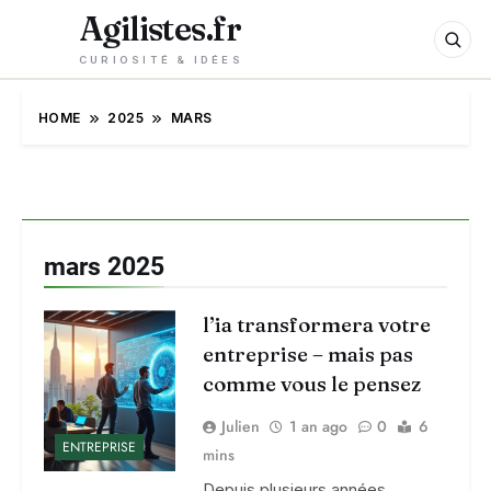
Agilistes.fr
CURIOSITÉ & IDÉES
HOME
2025
MARS
mars 2025
l’ia transformera votre
entreprise – mais pas
comme vous le pensez
Julien
1 an ago
0
6
ENTREPRISE
mins
Depuis plusieurs années,