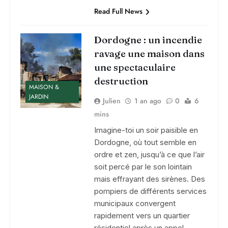
Read Full News
Dordogne : un incendie
ravage une maison dans
une spectaculaire
destruction
MAISON &
JARDIN
Julien
1 an ago
0
6
mins
Imagine-toi un soir paisible en
Dordogne, où tout semble en
ordre et zen, jusqu’à ce que l’air
soit percé par le son lointain
mais effrayant des sirènes. Des
pompiers de différents services
municipaux convergent
rapidement vers un quartier
résidentiel après un appel