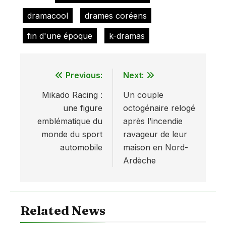
dramacool
drames coréens
fin d'une époque
k-dramas
Previous:
Next:
Navigation
Mikado Racing :
Un couple
de
une figure
octogénaire relogé
l’article
emblématique du
après l’incendie
monde du sport
ravageur de leur
automobile
maison en Nord-
Ardèche
Related News