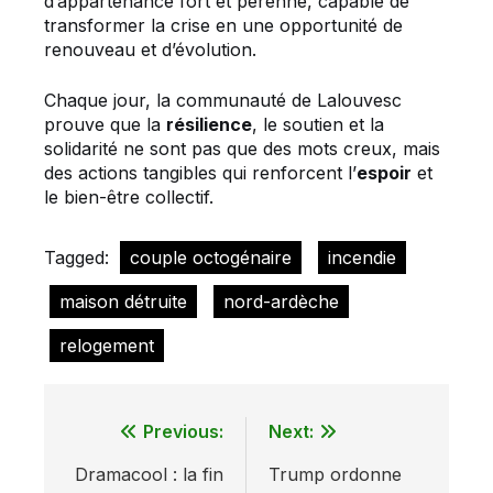
d’appartenance fort et pérenne, capable de
transformer la crise en une opportunité de
renouveau et d’évolution.
Chaque jour, la communauté de Lalouvesc
prouve que la
résilience
, le soutien et la
solidarité ne sont pas que des mots creux, mais
des actions tangibles qui renforcent l’
espoir
et
le bien-être collectif.
Tagged:
couple octogénaire
incendie
maison détruite
nord-ardèche
relogement
Previous:
Next:
Navigation
Dramacool : la fin
Trump ordonne
de