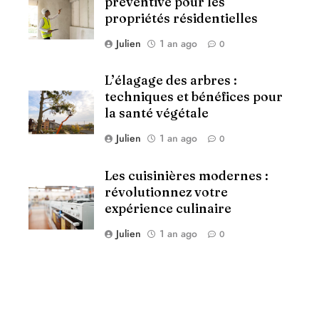
préventive pour les
propriétés résidentielles
Julien
1 an ago
0
L’élagage des arbres :
techniques et bénéfices pour
la santé végétale
Julien
1 an ago
0
Les cuisinières modernes :
révolutionnez votre
expérience culinaire
Julien
1 an ago
0