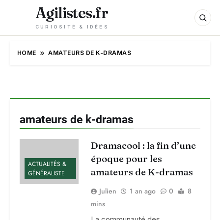
Agilistes.fr
CURIOSITÉ & IDÉES
HOME
AMATEURS DE K-DRAMAS
amateurs de k-dramas
Dramacool : la fin d’une
époque pour les
ACTUALITÉS &
amateurs de K-dramas
GÉNÉRALISTE
Julien
1 an ago
0
8
mins
La communauté des