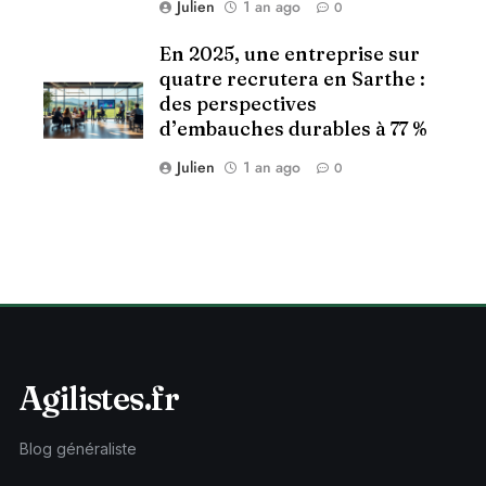
Julien
1 an ago
0
En 2025, une entreprise sur
quatre recrutera en Sarthe :
des perspectives
d’embauches durables à 77 %
Julien
1 an ago
0
Agilistes.fr
Blog généraliste