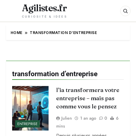
Agilistes.fr
CURIOSITÉ & IDÉES
HOME
TRANSFORMATION D’ENTREPRISE
transformation d’entreprise
l’ia transformera votre
entreprise – mais pas
comme vous le pensez
Julien
1 an ago
0
6
ENTREPRISE
mins
Depuis plusieurs années,