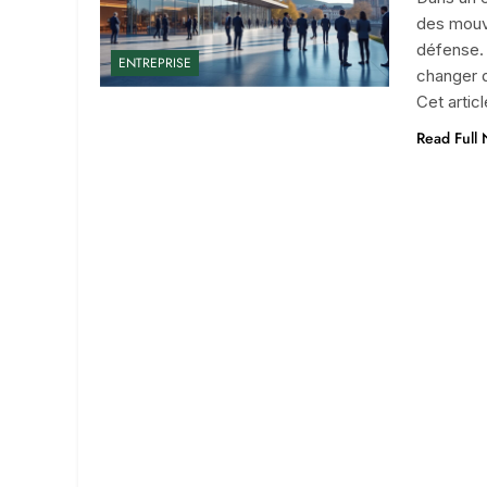
des mouv
défense.
ENTREPRISE
changer d
Cet artic
Read Full