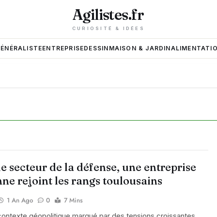
Agilistes.fr
CURIOSITÉ & IDÉES
GÉNÉRALISTE
ENTREPRISE
DESSIN
MAISON & JARDIN
ALIMENTATIO
e secteur de la défense, une entreprise
ne rejoint les rangs toulousains
1 An Ago
0
7 Mins
ontexte géopolitique marqué par des tensions croissantes,