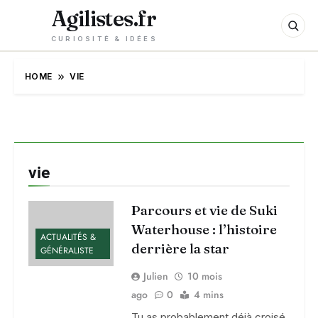
Agilistes.fr
CURIOSITÉ & IDÉES
HOME
VIE
vie
Parcours et vie de Suki
Waterhouse : l’histoire
ACTUALITÉS &
derrière la star
GÉNÉRALISTE
Julien
10 mois
ago
0
4 mins
Tu as probablement déjà croisé