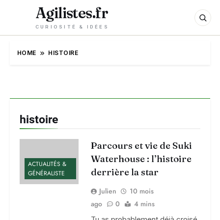
Agilistes.fr
CURIOSITÉ & IDÉES
HOME
HISTOIRE
histoire
Parcours et vie de Suki
Waterhouse : l’histoire
ACTUALITÉS &
derrière la star
GÉNÉRALISTE
Julien
10 mois
ago
0
4 mins
Tu as probablement déjà croisé