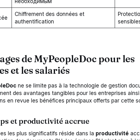
необходимым
Chiffrement des données et
Protecti
cée
authentification
sensible
tages de MyPeopleDoc pour les
s et les salariés
leDoc
ne se limite pas à la technologie de gestion doc
nt des avantages tangibles pour les entreprises ainsi
s en revue les bénéfices principaux offerts par cette so
ps et productivité accrue
s les plus significatifs réside dans la
productivité
accr