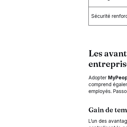
Sécurité renfor
Les avan
entreprise
Adopter
MyPeop
comprend égaleme
employés. Passon
Gain de tem
L’un des avantage