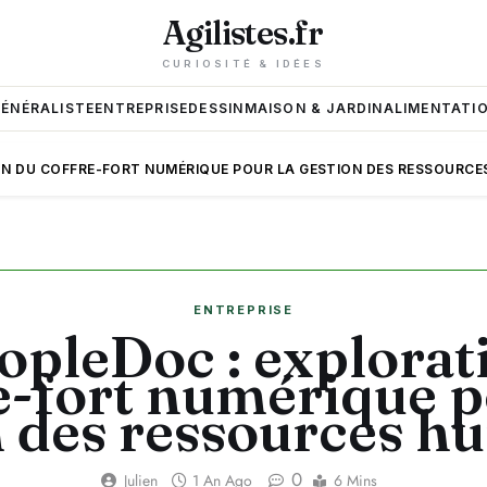
Agilistes.fr
CURIOSITÉ & IDÉES
GÉNÉRALISTE
ENTREPRISE
DESSIN
MAISON & JARDIN
ALIMENTATIO
N DU COFFRE-FORT NUMÉRIQUE POUR LA GESTION DES RESSOURCE
ENTREPRISE
pleDoc : explorat
e-fort numérique p
n des ressources h
0
Julien
1 An Ago
6 Mins