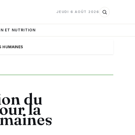
JEUDI 6 AOÛT 2026
N ET NUTRITION
S HUMAINES
ion du
our la
umaines