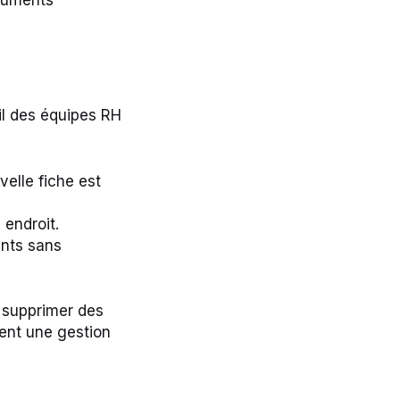
ocuments
ail des équipes RH
elle fiche est
endroit.
ents sans
e supprimer des
rent une gestion