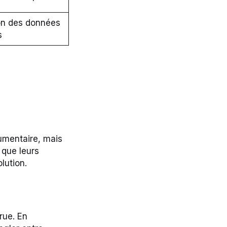
on des données
s
umentaire, mais
 que leurs
lution.
ue. En