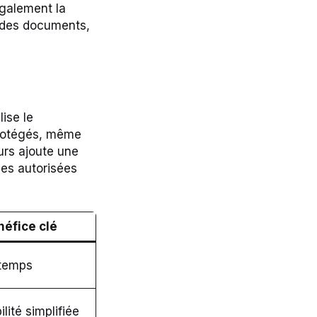
également la
n des documents,
lise le
protégés, même
urs ajoute une
nes autorisées
néfice clé
 temps
lité simplifiée