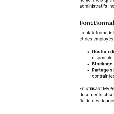
fichiers tels que
administratifs in
Fonctionnal
La plateforme int
et des employés 
Gestion d
disponible.
Stockage 
Partage si
contraintes
En utilisant MyPe
documents obsolè
fluide des donnée