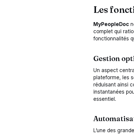
Les fonct
MyPeopleDoc
ne
complet qui rati
fonctionnalités q
Gestion opt
Un aspect centr
plateforme, les 
réduisant ainsi 
instantanées pou
essentiel.
Automatisat
L’une des grand