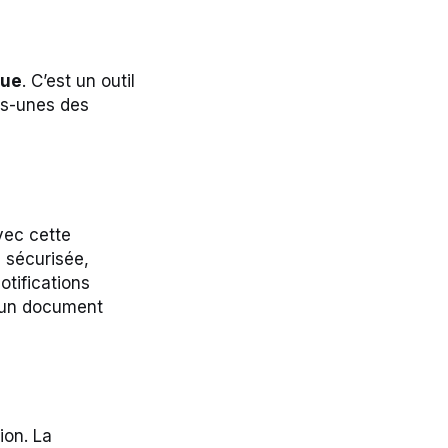
que
. C’est un outil
es-unes des
vec cette
 sécurisée,
otifications
s un document
ion. La