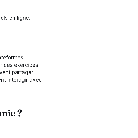
ls en ligne.
lateformes
er des exercices
uvent partager
nt interagir avec
nie ?