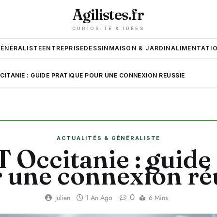
Agilistes.fr
CURIOSITÉ & IDÉES
GÉNÉRALISTE
ENTREPRISE
DESSIN
MAISON & JARDIN
ALIMENTATIO
ITANIE : GUIDE PRATIQUE POUR UNE CONNEXION RÉUSSIE
ACTUALITÉS & GÉNÉRALISTE
Occitanie : guide
 une connexion ré
0
Julien
1 An Ago
6 Mins