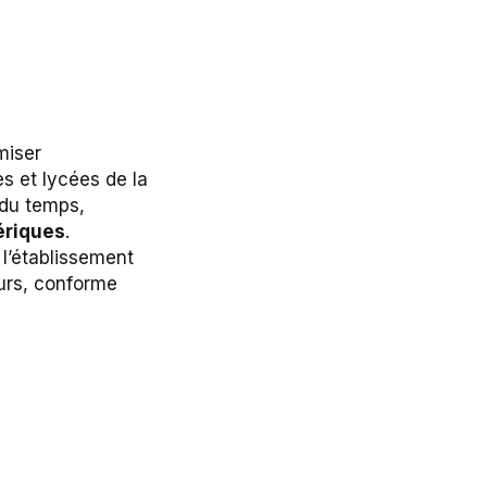
miser
es et lycées de la
 du temps,
ériques
.
r l’établissement
eurs, conforme