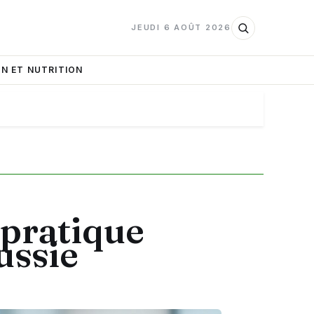
JEUDI 6 AOÛT 2026
N ET NUTRITION
 pratique
ussie