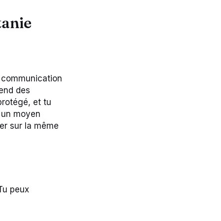
tanie
la communication
rend des
rotégé, et tu
st un moyen
ter sur la même
 Tu peux