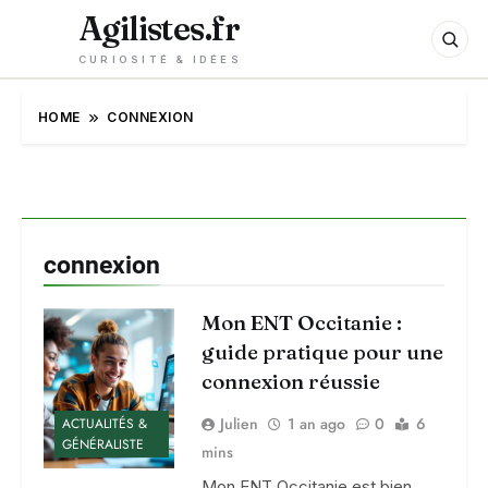
Agilistes.fr
CURIOSITÉ & IDÉES
HOME
CONNEXION
connexion
Mon ENT Occitanie :
guide pratique pour une
connexion réussie
Julien
1 an ago
0
6
ACTUALITÉS &
GÉNÉRALISTE
mins
Mon ENT Occitanie est bien