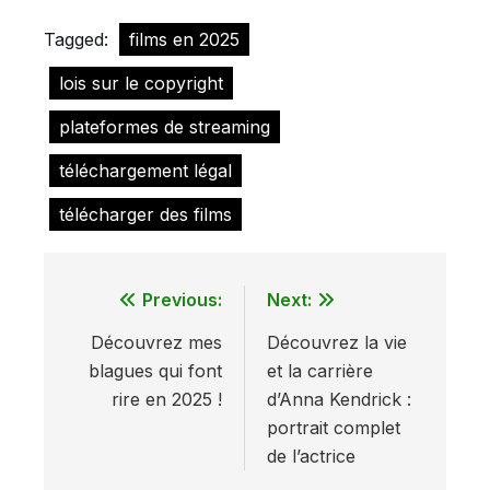
Tagged:
films en 2025
lois sur le copyright
plateformes de streaming
téléchargement légal
télécharger des films
Previous:
Next:
Navigation
Découvrez mes
Découvrez la vie
de
blagues qui font
et la carrière
l’article
rire en 2025 !
d’Anna Kendrick :
portrait complet
de l’actrice