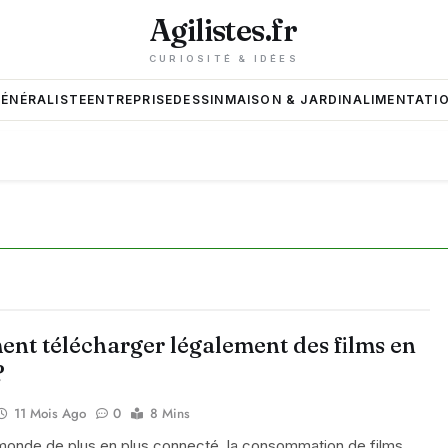
Agilistes.fr
CURIOSITÉ & IDÉES
GÉNÉRALISTE
ENTREPRISE
DESSIN
MAISON & JARDIN
ALIMENTATIO
nt télécharger légalement des films en
?
11 Mois Ago
0
8 Mins
monde de plus en plus connecté, la consommation de films