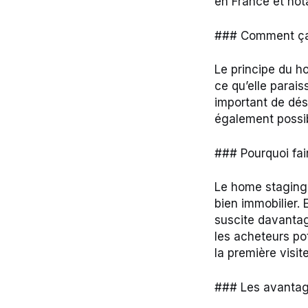
en France et no
### Comment ça
Le principe du h
ce qu’elle parais
important de dés
également possib
### Pourquoi fai
Le home staging 
bien immobilier. 
suscite davantag
les acheteurs po
la première visite
### Les avantag