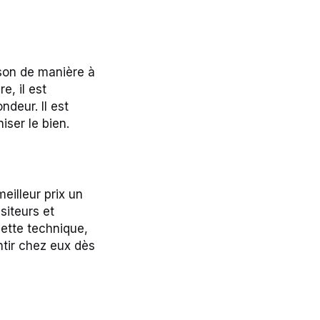
ison de manière à
e, il est
deur. Il est
ser le bien.
eilleur prix un
siteurs et
cette technique,
ntir chez eux dès