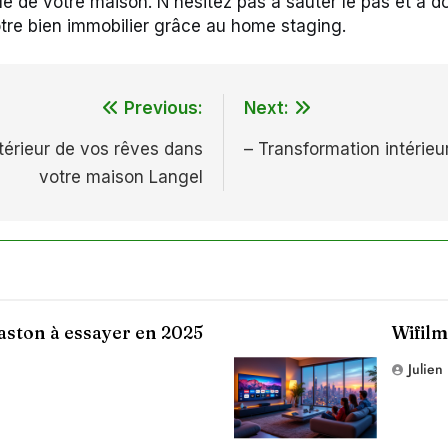
le de votre maison. N’hésitez pas à sauter le pas et à 
otre bien immobilier grâce au home staging.
Previous:
Next:
ntérieur de vos rêves dans
– Transformation intérie
votre maison Langel
baston à essayer en 2025
Wifilm
Julien