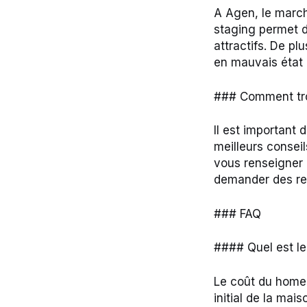
A Agen, le march
staging permet d
attractifs. De pl
en mauvais état 
### Comment tro
Il est important
meilleurs consei
vous renseigner 
demander des re
### FAQ
#### Quel est le
Le coût du home s
initial de la mai