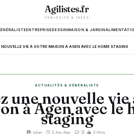
Agilistes.fr
CURIOSITÉ & IDÉES
GÉNÉRALISTE
ENTREPRISE
DESSIN
MAISON & JARDIN
ALIMENTATIO
 NOUVELLE VIE À VOTRE MAISON À AGEN AVEC LE HOME STAGING
ACTUALITÉS & GÉNÉRALISTE
 une nouvelle vie 
on à Agen avec le
staging
0
Julien
2 Ans Ago
3 Mins