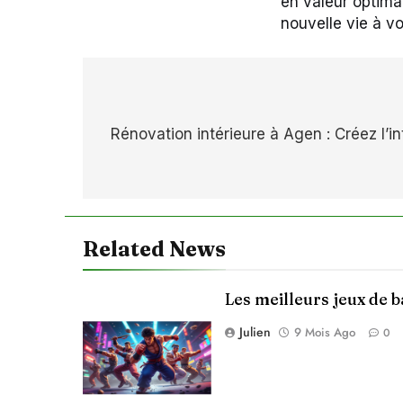
en valeur optima
nouvelle vie à v
Navigation
Rénovation intérieure à Agen : Créez l’i
de
l’article
Related News
Les meilleurs jeux de 
Julien
9 Mois Ago
0