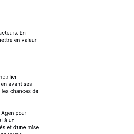
acteurs. En
mettre en valeur
obilier
t en avant ses
e les chances de
à Agen pour
el à un
és et d’une mise