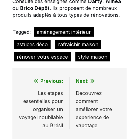
Consulte des enseignes comme
Darty
,
Alinéa
ou
Brico Dépôt
. Ils proposent de nombreux
produits adaptés à tous types de rénovations.
Tagged:
aménagement intérieur
astuces déco
rafraîchir maison
rénover votre espace
style maison
Previous:
Next:
Navigation
Les étapes
Découvrez
de
essentielles pour
comment
l’article
organiser un
améliorer votre
voyage inoubliable
expérience de
au Brésil
vapotage