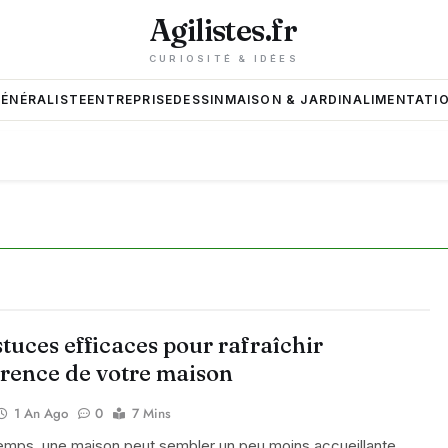
Agilistes.fr
CURIOSITÉ & IDÉES
GÉNÉRALISTE
ENTREPRISE
DESSIN
MAISON & JARDIN
ALIMENTATIO
tuces efficaces pour rafraîchir
arence de votre maison
1 An Ago
0
7 Mins
emps, une maison peut sembler un peu moins accueillante.