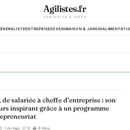
Agilistes.fr
CURIOSITÉ & IDÉES
GÉNÉRALISTE
ENTREPRISE
DESSIN
MAISON & JARDIN
ALIMENTATIO
 de salariée à cheffe d’entreprise : son
urs inspirant grâce à un programme
repreneuriat
1 An Ago
0
8 Mins