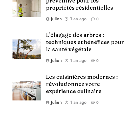
préventive pour les
propriétés résidentielles
Julien
1 an ago
0
L’élagage des arbres :
techniques et bénéfices pour
la santé végétale
Julien
1 an ago
0
Les cuisinières modernes :
révolutionnez votre
expérience culinaire
Julien
1 an ago
0