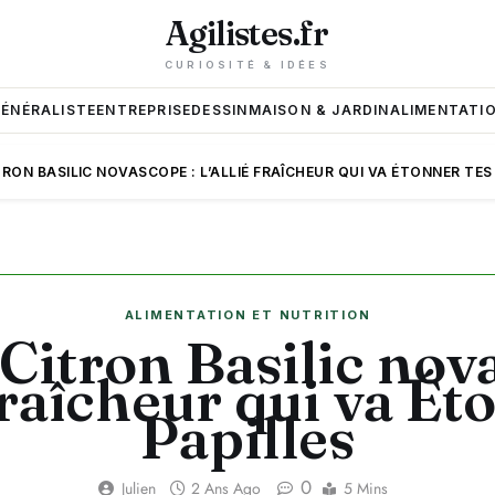
Agilistes.fr
CURIOSITÉ & IDÉES
GÉNÉRALISTE
ENTREPRISE
DESSIN
MAISON & JARDIN
ALIMENTATIO
RON BASILIC NOVASCOPE : L’ALLIÉ FRAÎCHEUR QUI VA ÉTONNER TES
ALIMENTATION ET NUTRITION
Citron Basilic nov
Fraîcheur qui va Ét
Papilles
0
Julien
2 Ans Ago
5 Mins