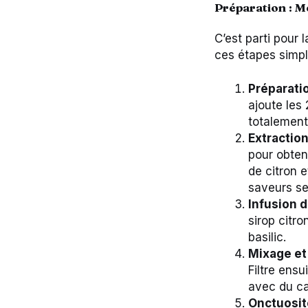
Préparation : M
C’est parti pour 
ces étapes simpl
Préparati
ajoute les
totalement
Extraction
pour obteni
de citron e
saveurs se
Infusion d
sirop citro
basilic.
Mixage et 
Filtre ensu
avec du ca
Onctuosit