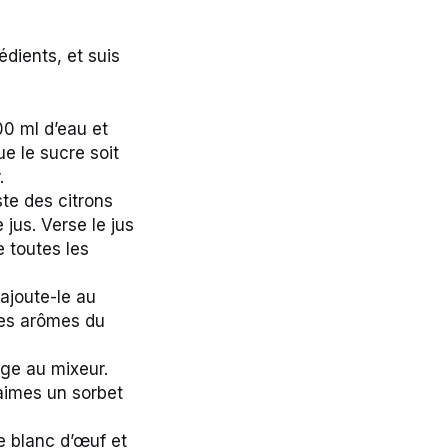
édients, et suis
00 ml d’eau et
e le sucre soit
.
te des citrons
 jus. Verse le jus
e toutes les
 ajoute-le au
 les arômes du
nge au mixeur.
u aimes un sorbet
e blanc d’œuf et