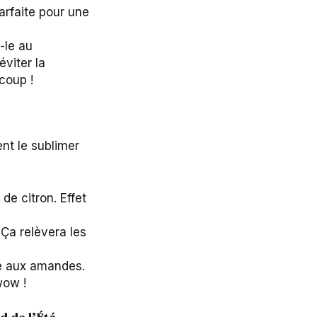
arfaite pour une
-le au
viter la
coup !
nt le sublimer
de citron. Effet
 Ça relèvera les
e aux amandes.
wow !
d de l’Été