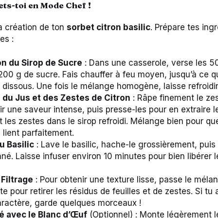
ets-toi en Mode Chef !
la création de ton
sorbet citron basilic
. Prépare tes ingr
es :
on du Sirop de Sucre
: Dans une casserole, verse les 5
 200 g de sucre. Fais chauffer à feu moyen, jusqu’à ce qu
 dissous. Une fois le mélange homogène, laisse refroidir
 du Jus et des Zestes de Citron
: Râpe finement le zes
r une saveur intense, puis presse-les pour en extraire le
t les zestes dans le sirop refroidi. Mélange bien pour qu
 lient parfaitement.
u Basilic
: Lave le basilic, hache-le grossièrement, puis
nné. Laisse infuser environ 10 minutes pour bien libérer
Filtrage
: Pour obtenir une texture lisse, passe le méla
ite pour retirer les résidus de feuilles et de zestes. Si t
ractère, garde quelques morceaux !
é avec le Blanc d’Œuf
(Optionnel) : Monte légèrement l