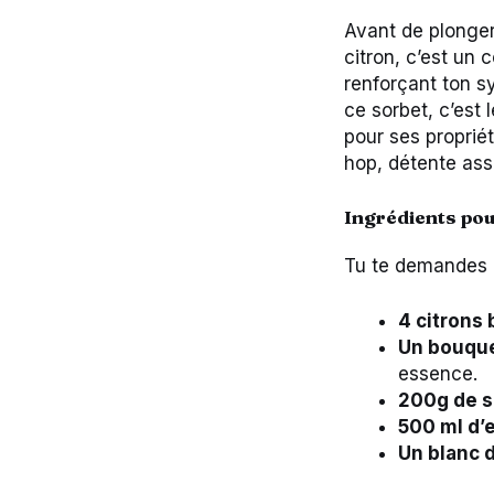
Avant de plonger
citron, c’est un
renforçant ton sy
ce sorbet, c’est l
pour ses proprié
hop, détente ass
Ingrédients pou
Tu te demandes d
4 citrons 
Un bouquet
essence.
200g de s
500 ml d’
Un blanc d