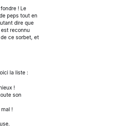
 fondre ! Le
 de peps tout en
autant dire que
il est reconnu
 de ce sorbet, et
i la liste :
mieux !
 toute son
 mal !
use.