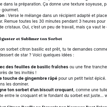
le dans la préparation. Ça donne une texture soyeuse, p
 gourmet.
on
: Verse le mélange dans un récipient adapté et place
r. Remue toutes les 30 minutes pendant 3 heures pour é
e cristaux. Oui, c’est un peu de travail, mais ça vaut le 
guster et Sublimer ton Sorbet
on sorbet citron basilic est prêt, tu te demandes comme
dessert de star ? Voici quelques idées :
c des feuilles de basilic fraîches
ou une fine tranche 
rès de tes invités !
e touche de gingembre râpé
pour un petit twist épicé.
ns les dominer.
e ton sorbet d’un biscuit croquant
, comme une tuil
te entre le croquant et le fondant du sorbet est juste… 
bet Citron Basilic va Devenir ton Nouveau Best Frien