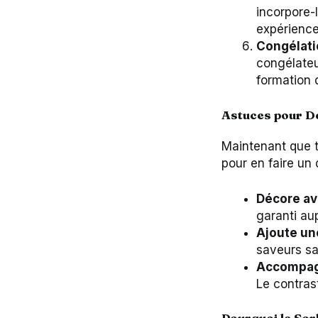
incorpore-
expérience
Congélati
congélateu
formation d
Astuces pour Dé
Maintenant que t
pour en faire un 
Décore ave
garanti aup
Ajoute un
saveurs sa
Accompagn
Le contras
Pourquoi le Sor