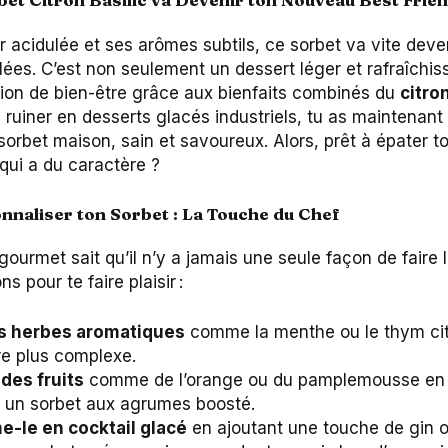
 acidulée et ses arômes subtils, ce sorbet va vite deveni
lées. C’est non seulement un dessert léger et rafraîchissa
ion de bien-être grâce aux bienfaits combinés du
citro
 ruiner en desserts glacés industriels, tu as maintenant 
sorbet maison, sain et savoureux. Alors, prêt à épater t
qui a du caractère ?
naliser ton Sorbet : La Touche du Chef
gourmet sait qu’il n’y a jamais une seule façon de faire 
s pour te faire plaisir :
s herbes aromatiques
comme la menthe ou le thym cit
e plus complexe.
des fruits
comme de l’orange ou du pamplemousse en
r un sorbet aux agrumes boosté.
e-le en cocktail glacé
en ajoutant une touche de gin 