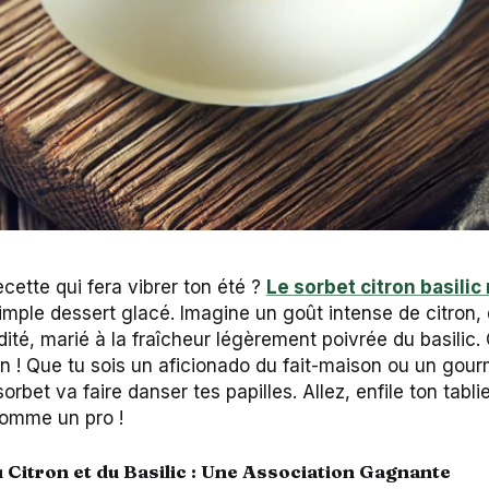
cette qui fera vibrer ton été ?
Le sorbet citron basili
simple dessert glacé. Imagine un goût intense de citron
dité, marié à la fraîcheur légèrement poivrée du basilic
ion ! Que tu sois un aficionado du fait-maison ou un go
orbet va faire danser tes papilles. Allez, enfile ton tablie
 comme un pro !
u Citron et du Basilic : Une Association Gagnante