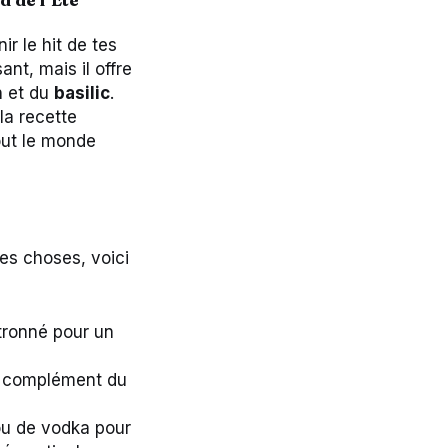
r le hit de tes
nt, mais il offre
n
et du
basilic
.
la recette
out le monde
les choses, voici
ronné pour un
 complément du
ou de vodka pour