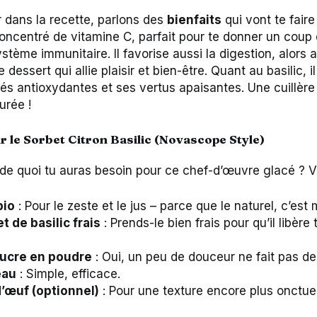
 dans la recette, parlons des
bienfaits
qui vont te faire
 concentré de vitamine C, parfait pour te donner un coup
stème immunitaire. Il favorise aussi la digestion, alors 
e dessert qui allie plaisir et bien-être. Quant au basilic, 
tés antioxydantes et ses vertus apaisantes. Une cuillère
urée !
r le Sorbet Citron Basilic (Novascope Style)
e quoi tu auras besoin pour ce chef-d’œuvre glacé ? Voic
bio
: Pour le zeste et le jus – parce que le naturel, c’est 
 de basilic frais
: Prends-le bien frais pour qu’il libère
ucre en poudre
: Oui, un peu de douceur ne fait pas de
eau
: Simple, efficace.
’œuf (optionnel)
: Pour une texture encore plus onctue