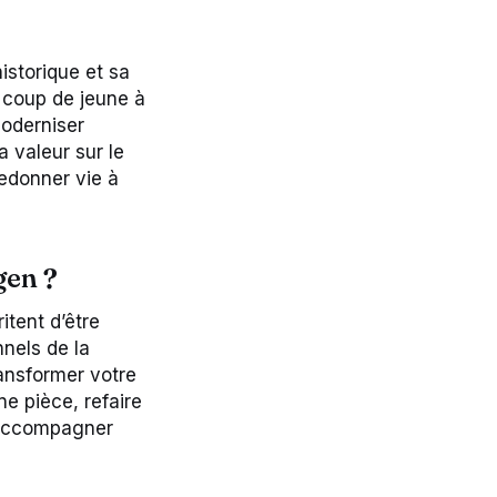
istorique et sa
 coup de jeune à
moderniser
 valeur sur le
redonner vie à
gen ?
tent d’être
nnels de la
ransformer votre
e pièce, refaire
s accompagner