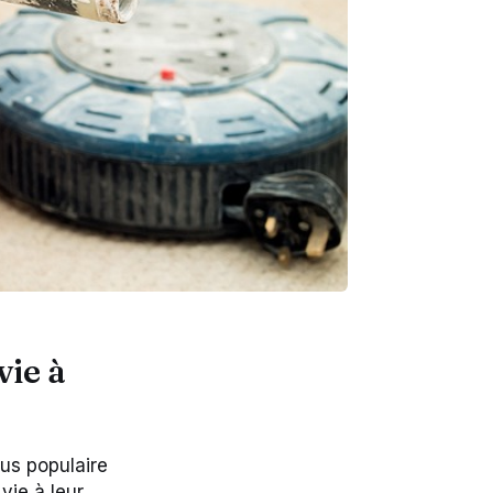
vie à
us populaire
vie à leur