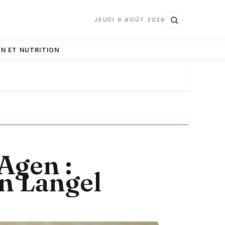
JEUDI 6 AOÛT 2026
N ET NUTRITION
Agen :
on Langel