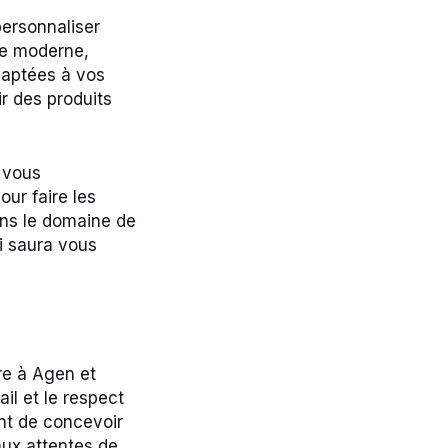
personnaliser
le moderne,
adaptées à vos
ir des produits
, vous
ur faire les
ans le domaine de
ui saura vous
re à Agen et
ail et le respect
ent de concevoir
aux attentes de