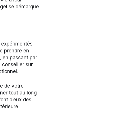
ngel se démarque
t expérimentés
de prendre en
n, en passant par
 conseiller sur
ctionnel.
le de votre
er tout au long
 font d’eux des
térieure.