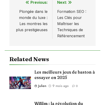
Previous:
Next:
Navigation
Plongée dans le
Formation SEO :
de
monde du luxe :
Les Clés pour
l’article
Les montres les
Maîtriser les
plus prestigieuses
Techniques de
Référencement
Related News
Les meilleurs jeux de baston à
essayer en 2025
Julien
9 mois ago
0
Wifilm : la révolution du