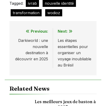
Tagged:
ivrab
nouvelle identité
transformation
wodioz
Previous:
Next:
Navigation
Darkiworld : une
Les étapes
de
nouvelle
essentielles pour
l’article
destination à
organiser un
découvrir en 2025
voyage inoubliable
au Brésil
Related News
Les meilleurs jeux de baston à