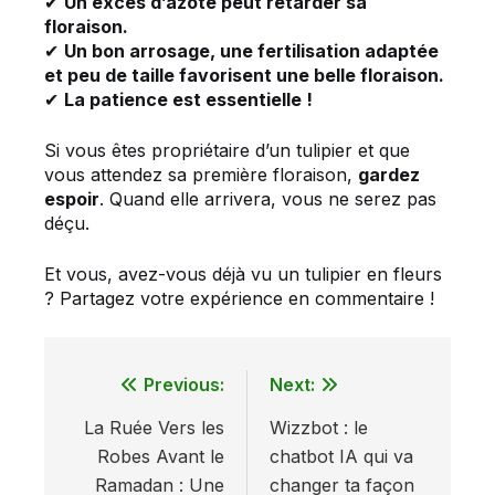
✔
Un excès d’azote peut retarder sa
floraison.
✔
Un bon arrosage, une fertilisation adaptée
et peu de taille favorisent une belle floraison.
✔
La patience est essentielle !
Si vous êtes propriétaire d’un tulipier et que
vous attendez sa première floraison,
gardez
espoir
. Quand elle arrivera, vous ne serez pas
déçu.
Et vous, avez-vous déjà vu un tulipier en fleurs
? Partagez votre expérience en commentaire !
Previous:
Next:
Navigation
La Ruée Vers les
Wizzbot : le
de
Robes Avant le
chatbot IA qui va
l’article
Ramadan : Une
changer ta façon