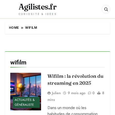
Agilistes.fr
CURIOSITÉ & IDÉES
HOME
WIFILM
wifilm
Wifilm : la révolution du
streaming en 2025
Julien
9 mois ago
0
8
mins
ACTUALITÉS &
GÉNÉRALISTE
Dans un monde où les
habitudes de consommation