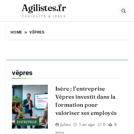
Agilistes.fr
CURIOSITÉ & IDÉES
HOME
VÊPRES
vêpres
Isère : l’entreprise
Vêpres investit dans la
formation pour
valoriser ses employés
ENTREPRISE
Julien
1 an ago
0
8
mins