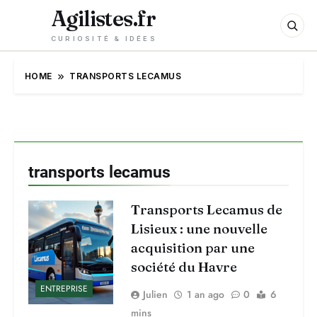
Agilistes.fr
CURIOSITÉ & IDÉES
HOME
TRANSPORTS LECAMUS
transports lecamus
Transports Lecamus de
Lisieux : une nouvelle
acquisition par une
société du Havre
ENTREPRISE
Julien
1 an ago
0
6
mins