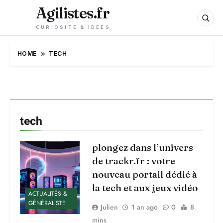
Agilistes.fr
CURIOSITÉ & IDÉES
HOME
TECH
tech
plongez dans l’univers
de trackr.fr : votre
nouveau portail dédié à
la tech et aux jeux vidéo
ACTUALITÉS &
GÉNÉRALISTE
Julien
1 an ago
0
8
mins