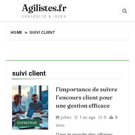
Agilistes.fr
CURIOSITÉ & IDÉES
HOME
SUIVI CLIENT
suivi client
l’importance de suivre
l’encours client pour
une gestion efficace
Julien
1 an ago
0
8
ENTREPRISE
mins
Dans le monde des affaires