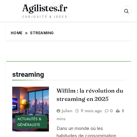
Agilistes.fr
CURIOSITÉ & IDÉES
HOME
STREAMING
streaming
Wifilm : la révolution du
streaming en 2025
Julien
9 mois ago
0
8
mins
ACTUALITÉS &
GÉNÉRALISTE
Dans un monde où les
habitudes de consommation