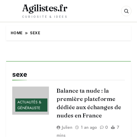
Agilistes.fr
CURIOSITÉ & IDÉES
HOME
SEXE
sexe
Balance ta nude : la
première plateforme
ACTUALITÉS &
dédiée aux échanges de
GÉNÉRALISTE
nudes en France
Julien
1 an ago
0
7
mins