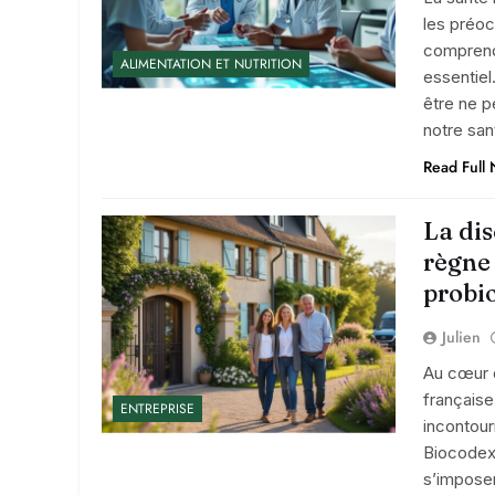
les préoc
comprend
ALIMENTATION ET NUTRITION
essentiel
être ne p
notre sa
Read Full
La dis
règne
probi
Julien
Au cœur d
français
ENTREPRISE
incontou
Biocodex,
s’imposer