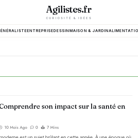
Agilistes.fr
CURIOSITÉ & IDÉES
GÉNÉRALISTE
ENTREPRISE
DESSIN
MAISON & JARDIN
ALIMENTATIO
: Comprendre son impact sur la santé en
10 Mois Ago
0
7 Mins
moderne est un sujet brûlant en cette année. À une époque où