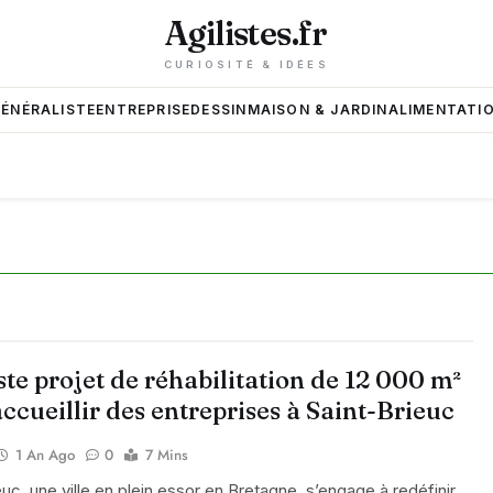
Agilistes.fr
CURIOSITÉ & IDÉES
GÉNÉRALISTE
ENTREPRISE
DESSIN
MAISON & JARDIN
ALIMENTATIO
te projet de réhabilitation de 12 000 m²
ccueillir des entreprises à Saint-Brieuc
1 An Ago
0
7 Mins
euc, une ville en plein essor en Bretagne, s’engage à redéfinir