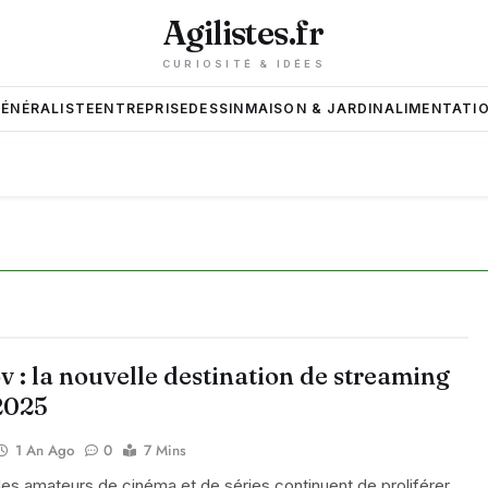
Agilistes.fr
CURIOSITÉ & IDÉES
GÉNÉRALISTE
ENTREPRISE
DESSIN
MAISON & JARDIN
ALIMENTATIO
 : la nouvelle destination de streaming
2025
1 An Ago
0
7 Mins
les amateurs de cinéma et de séries continuent de proliférer