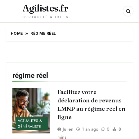
Agilistes.fr
CURIOSITÉ & IDÉES
HOME
RÉGIME RÉEL
régime réel
Facilitez votre
déclaration de revenus
LMNP au régime réel en
ligne
ACTUALITÉS &
GÉNÉRALISTE
Julien
1 an ago
0
8
mins