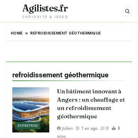
Agilistes.fr
CURIOSITÉ & IDÉES
HOME
REFROIDISSEMENT GÉOTHERMIQUE
refroidissement géothermique
Un bâtiment innovant à
Angers : un chauffage et
un refroidissement
géothermique
ENTREPRISE
Julien
1 an ago
0
8
mins