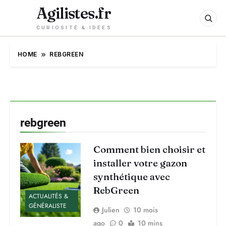
Agilistes.fr
CURIOSITÉ & IDÉES
HOME
REBGREEN
rebgreen
Comment bien choisir et
installer votre gazon
synthétique avec
RebGreen
ACTUALITÉS &
GÉNÉRALISTE
Julien
10 mois
ago
0
10 mins