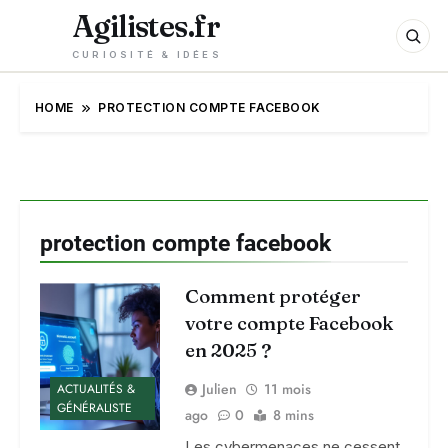
Agilistes.fr
CURIOSITÉ & IDÉES
HOME
PROTECTION COMPTE FACEBOOK
protection compte facebook
Comment protéger
votre compte Facebook
en 2025 ?
Julien
11 mois
ACTUALITÉS &
GÉNÉRALISTE
ago
0
8 mins
Les cybermenaces ne cessent