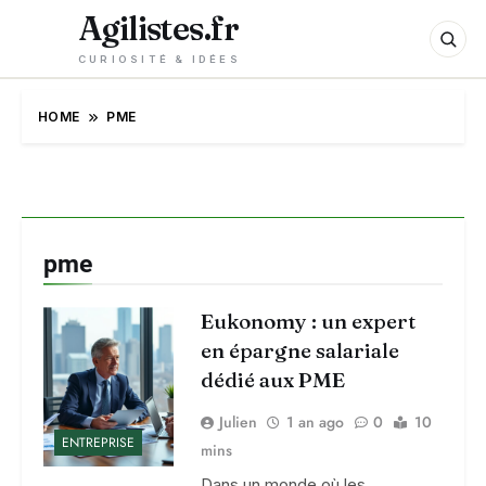
Agilistes.fr
CURIOSITÉ & IDÉES
HOME
PME
pme
Eukonomy : un expert
en épargne salariale
dédié aux PME
Julien
1 an ago
0
10
ENTREPRISE
mins
Dans un monde où les