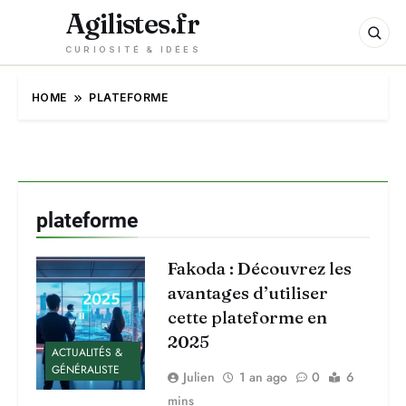
Agilistes.fr
CURIOSITÉ & IDÉES
HOME
PLATEFORME
plateforme
Fakoda : Découvrez les
avantages d’utiliser
cette plateforme en
2025
ACTUALITÉS &
GÉNÉRALISTE
Julien
1 an ago
0
6
mins