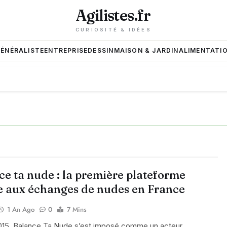
Agilistes.fr
CURIOSITÉ & IDÉES
GÉNÉRALISTE
ENTREPRISE
DESSIN
MAISON & JARDIN
ALIMENTATIO
ce ta nude : la première plateforme
e aux échanges de nudes en France
1 An Ago
0
7 Mins
015, Balance Ta Nude s’est imposé comme un acteur