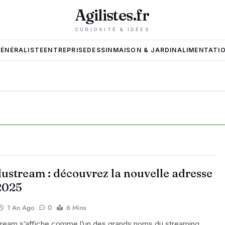
Agilistes.fr
CURIOSITÉ & IDÉES
GÉNÉRALISTE
ENTREPRISE
DESSIN
MAISON & JARDIN
ALIMENTATIO
ustream : découvrez la nouvelle adresse
2025
1 An Ago
0
6 Mins
ream s’affiche comme l’un des grands noms du streaming